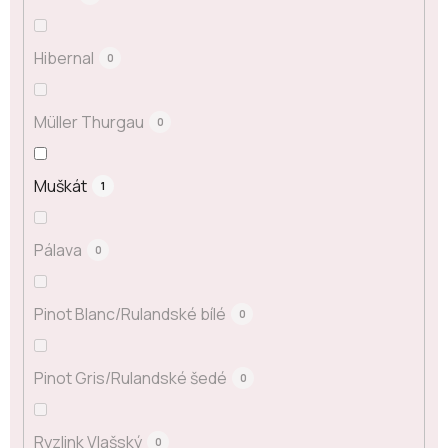
Hibernal
0
Müller Thurgau
0
Muškát
1
Pálava
0
Pinot Blanc/Rulandské bílé
0
Pinot Gris/Rulandské šedé
0
Ryzlink Vlašský
0