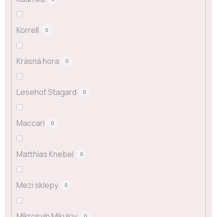
Korrell
0
Krásná hora
0
Lesehof Stagard
0
Maccari
0
Matthias Knebel
0
Mezi sklepy
0
Mikrosvín Mikulov
0