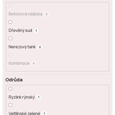
Betonová nádoba
0
Dřevěný sud
1
Nerezový tank
2
Kombinace
0
Odrůda
Ryzlink rýnský
1
Veltlínské zelené
1