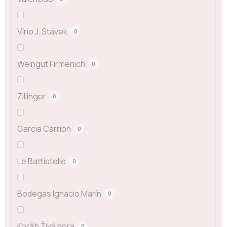
Víno J. Stávek
0
Weingut Firmenich
0
Zillinger
0
Garcia Carrion
0
Le Battistelle
0
Bodegas Ignacio Marín
0
Koráb Živá hora
0