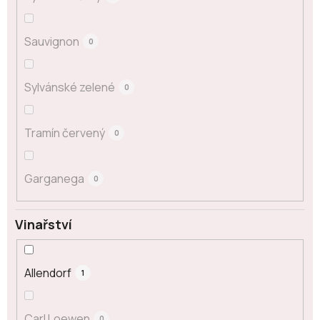
Sauvignon
0
Sylvánské zelené
0
Tramín červený
0
Garganega
0
Vinařství
Allendorf
1
Carl Loewen
0