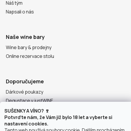
Náš tým
Napsali o nás
Naše wine bary
Wine bary & prodejny
Online rezervace stolu
Doporučujeme
Dárkové poukazy
Degustace v justWINE
Seznam vinařství
SUŠENKY A VÍNO? 🍷
Potvrďte nám, že Vám již bylo 18 let a vyberte si
nastavení cookies.
Tento web používá soubory cookie. Dalším procházením