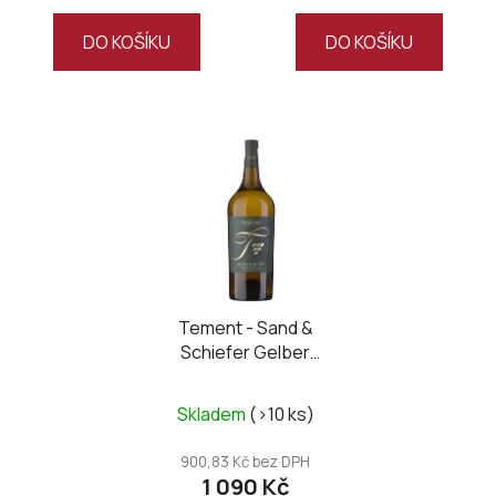
5,0
z
DO KOŠÍKU
DO KOŠÍKU
5
hvězdiček.
Tement - Sand &
Schiefer Gelber
Muskateller 2024
MAGNUM
Skladem
(>10 ks)
900,83 Kč bez DPH
1 090 Kč