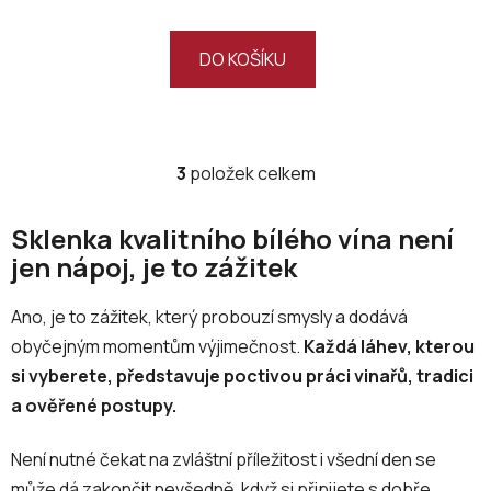
DO KOŠÍKU
3
položek celkem
O
v
l
Sklenka kvalitního bílého vína není
á
jen nápoj, je to zážitek
d
a
Ano, je to zážitek, který probouzí smysly a dodává
c
obyčejným momentům výjimečnost.
Každá láhev, kterou
í
p
si vyberete, představuje poctivou práci vinařů, tradici
r
a ověřené postupy.
v
k
Není nutné čekat na zvláštní příležitost i všední den se
y
může dá zakončit nevšedně, když si připijete s dobře