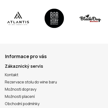
Z
á
Informace pro vás
p
a
Zákaznický servis
t
Kontakt
í
Rezervace stolu do wine baru
Možnosti dopravy
Možnosti placení
Obchodní podmínky