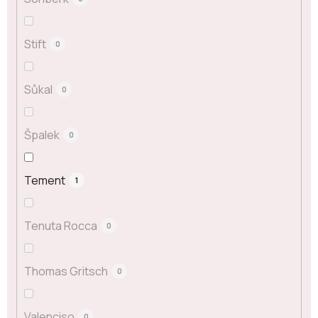
Stift
0
Sůkal
0
Špalek
0
Tement
1
Tenuta Rocca
0
Thomas Gritsch
0
Valenciso
0