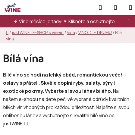
Přejít
Hledat
NÁKUP
na
KOŠÍK
obsah
🎉 Víno měsíce je tady!🍷
Klikněte a ochutnejte.
Domů
/
justWINE | E-SHOP s vínem
/
Vína
/
VÍNO DLE DRUHU
/
Bílá
vína
Bílá vína
Bílé víno se hodí na lehký oběd, romantickou večeři i
oslavy s přáteli. Skvěle doplní ryby, saláty, sýry i
exotické pokrmy. Vyberte si svou láhev bílého.
Na
našem e-shopu najdete pečlivě vybrané odrůdy kvalitních
bílých vín vhodných pro každou příležitost. Najděte si svou
oblíbenou láhev a vychutnejte si kvalitní bílé víno od
justWINE.👇🏻