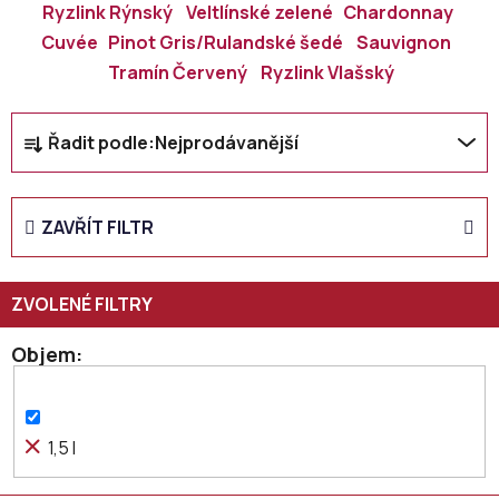
Ryzlink Rýnský
Veltlínské zelené
Chardonnay
Cuvée
Pinot Gris/Rulandské šedé
Sauvignon
Tramín Červený
Ryzlink Vlašský
Ř
Řadit podle:
Nejprodávanější
a
z
e
ZAVŘÍT FILTR
n
í
p
r
o
Objem
d
u
k
1,5 l
t