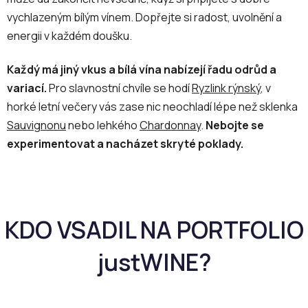
v
ý
vychlazeným bílým vínem. Dopřejte si radost, uvolnění a
p
energii v každém doušku.
i
s
Každý má jiný vkus a bílá vína nabízejí řadu odrůd a
u
variací.
Pro slavnostní chvíle se hodí
Ryzlink rýnský
, v
horké letní večery vás zase nic neochladí lépe než sklenka
Sauvignonu
nebo lehkého
Chardonnay
.
Nebojte se
experimentovat a nacházet skryté poklady.