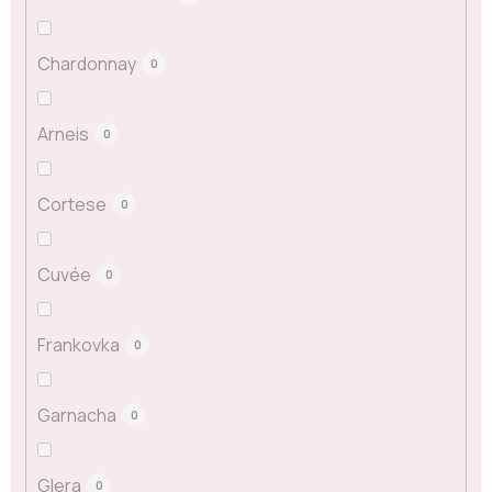
Chardonnay
0
Arneis
0
Cortese
0
Cuvée
0
Frankovka
0
Garnacha
0
Glera
0