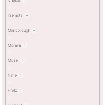
Chablis
0
Kremstal
0
Marlborough
0
Morava
0
Mosel
0
Nahe
0
Pfalz
0