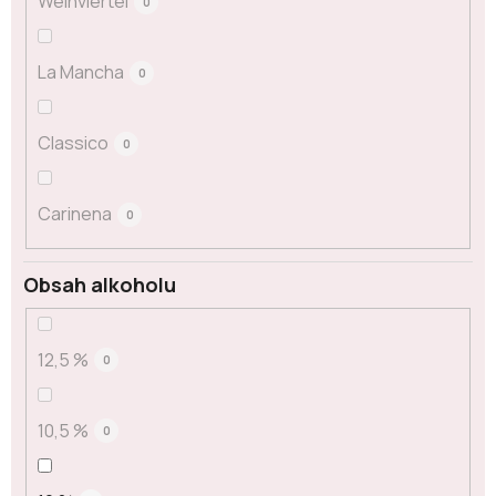
Weinviertel
0
La Mancha
0
Classico
0
Carinena
0
Obsah alkoholu
12,5 %
0
10,5 %
0