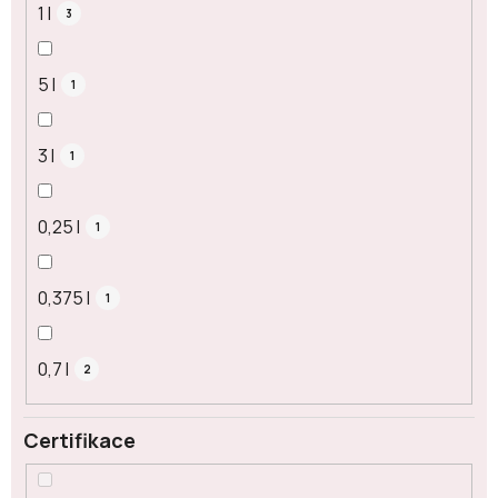
1 l
3
5 l
1
3 l
1
0,25 l
1
0,375 l
1
0,7 l
2
Certifikace