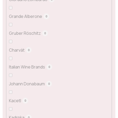
Grande Alberone
0
Gruber Röschitz
0
Charvát
0
Italian Wine Brands
0
Johann Donabaum
0
Kacetl
0
Kadrnka
0