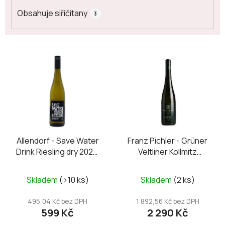
Obsahuje siřičitany
3
V
ý
p
i
s
p
r
o
Allendorf - Save Water
Franz Pichler - Grüner
Drink Riesling dry 2023,
Veltliner Kollmitz
d
Magnum
Smaragd 2023 magnum
u
Průměrné
k
Skladem
(>10 ks)
Skladem
(2 ks)
hodnocení
t
produktu
495,04 Kč bez DPH
1 892,56 Kč bez DPH
ů
599 Kč
2 290 Kč
je