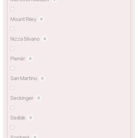
Mount Riley
0
Nizza Silvano
0
Plenér
0
San Martino
0
Seckinger
0
Sedlák
0
Sonberk
0