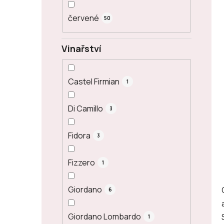
červené
50
Vinařství
Castel Firmian
1
Di Camillo
3
Fidora
3
Fizzero
1
Giordano
6
Giordano Lombardo
1