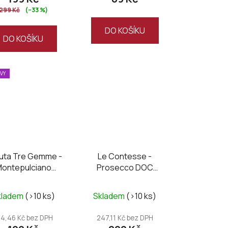
299 Kč
(–33 %)
DO KOŠÍKU
DO KOŠÍKU
EVY
uta Tre Gemme -
Le Contesse -
ontepulciano
Prosecco DOC
’Abruzzo DOC
Organic brut
antirene 2020
kladem
(>10 ks)
Skladem
(>10 ks)
64,46 Kč bez DPH
247,11 Kč bez DPH