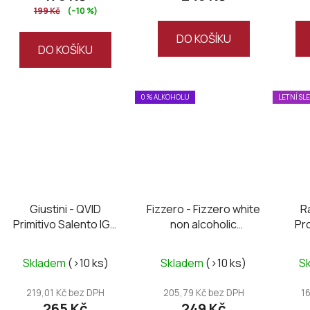
199 Kč
(–10 %)
5,0
z
DO KOŠÍKU
DO KOŠÍKU
5
hvězdiček.
0 % ALKOHOLU
LETNÍ SL
Giustini - QVID
Fizzero - Fizzero white
R
Primitivo Salento IGT
non alcoholic
Pr
2024
sparkling
Skladem
(>10 ks)
Skladem
(>10 ks)
S
219,01 Kč bez DPH
205,79 Kč bez DPH
1
265 Kč
249 Kč