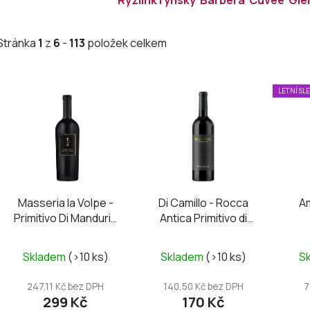
Stránka
1
z
6
-
113
položek celkem
V
LETNÍ SL
ý
p
i
s
p
r
Masseria la Volpe -
Di Camillo - Rocca
A
o
Primitivo Di Manduria
Antica Primitivo di
d
DOC UNO
Puglia IGP 2024
u
Průměrné
Průměrné
Skladem
(>10 ks)
Skladem
(>10 ks)
S
k
hodnocení
hodnocení
t
produktu
produktu
247,11 Kč bez DPH
140,50 Kč bez DPH
7
ů
299 Kč
170 Kč
je
je