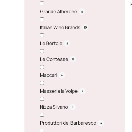
Grande Alberone
4
Italian Wine Brands
10
Le Bertole
4
Le Contesse
8
Maccari
4
Masseria la Volpe
7
Nizza Silvano
1
Produttori del Barbaresco
3