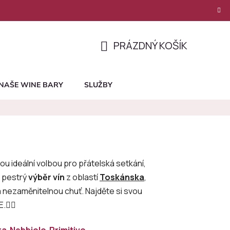
PRÁZDNÝ KOŠÍK
NÁKUPNÍ
KOŠÍK
NAŠE WINE BARY
SLUŽBY
ou ideální volbou pro přátelská setkání,
e pestrý
výběr vín
z oblastí
Toskánska
,
a nezaměnitelnou chuť. Najděte si svou
.👇🏻
ra
Nebbiolo
Primitivo