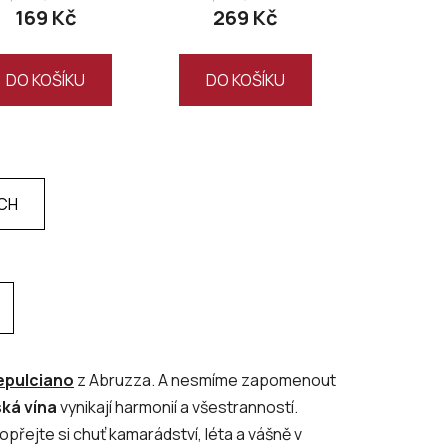
169 Kč
269 Kč
DO KOŠÍKU
DO KOŠÍKU
ÍCH
pulciano
z Abruzza. A nesmíme zapomenout
ská vína
vynikají harmonií a všestranností.
přejte si chuť kamarádství, léta a vášně v