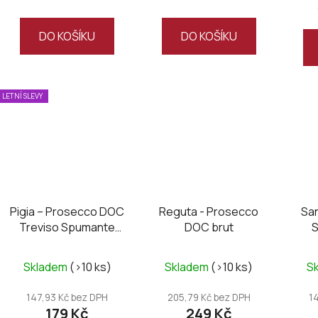
4,5
5,0
z
z
DO KOŠÍKU
DO KOŠÍKU
5
5
hvězdiček.
hvězdiček.
LETNÍ SLEVY
Pigia – Prosecco DOC
Reguta - Prosecco
San
Treviso Spumante
DOC brut
S
Extra Dry
Průměrné
Skladem
(>10 ks)
Skladem
(>10 ks)
S
hodnocení
produktu
147,93 Kč bez DPH
205,79 Kč bez DPH
1
179 Kč
249 Kč
je