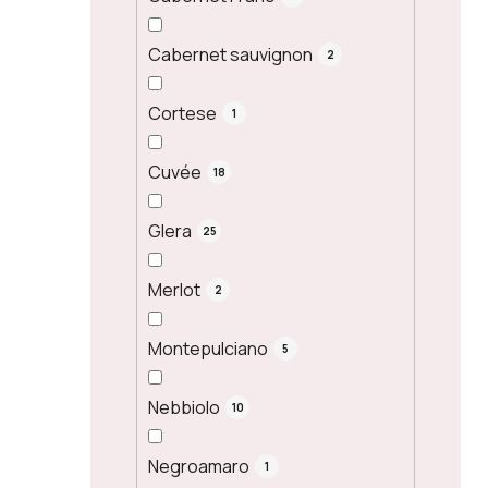
Cabernet sauvignon
2
Cortese
1
Cuvée
18
Glera
25
Merlot
2
Montepulciano
5
Nebbiolo
10
Negroamaro
1