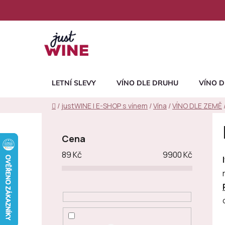
Přejít
na
obsah
LETNÍ SLEVY
VÍNO DLE DRUHU
VÍNO D
Domů
/
justWINE | E-SHOP s vínem
/
Vína
/
VÍNO DLE ZEMĚ
P
o
Cena
s
89
Kč
9900
Kč
t
r
a
n
n
í