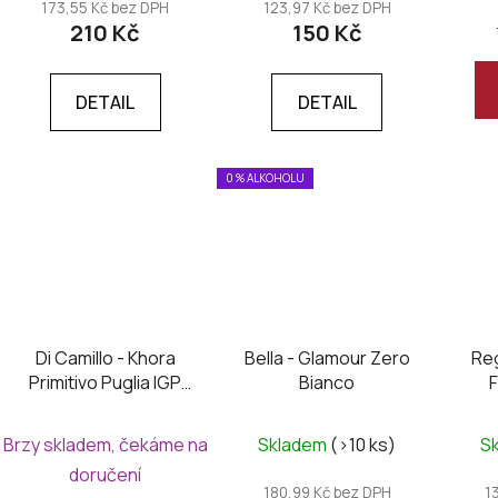
173,55 Kč bez DPH
123,97 Kč bez DPH
210 Kč
150 Kč
DETAIL
DETAIL
0 % ALKOHOLU
Di Camillo - Khora
Bella - Glamour Zero
Re
Primitivo Puglia IGP
Bianco
2024
Brzy skladem, čekáme na
Skladem
(>10 ks)
S
doručení
180,99 Kč bez DPH
1