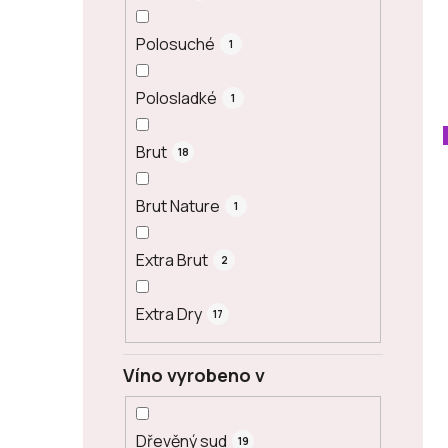
Polosuché
1
Polosladké
1
Brut
18
Brut Nature
1
Extra Brut
2
Extra Dry
17
Víno vyrobeno v
Dřevěný sud
19