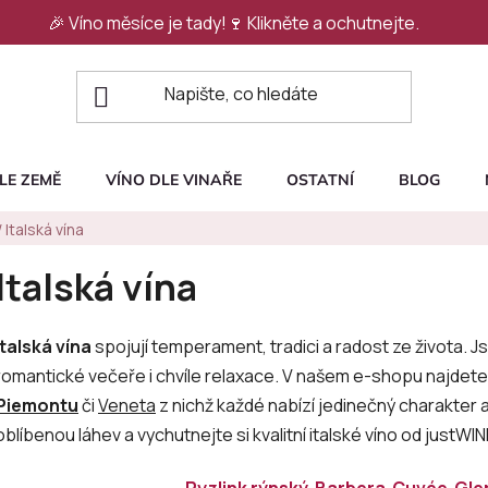
🎉 Víno měsíce je tady!🍷
Klikněte a ochutnejte.
LE ZEMĚ
VÍNO DLE VINAŘE
OSTATNÍ
BLOG
/
Italská vína
Italská vína
Italská vína
spojují temperament, tradici a radost ze života. Js
romantické večeře i chvíle relaxace. V našem e-shopu najdet
Piemontu
či
Veneta
z nichž každé nabízí jedinečný charakter 
oblíbenou láhev a vychutnejte si kvalitní italské víno od justWINE
Ryzlink rýnský
Barbera
Cuvée
Gle