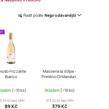
Ř
Řadit podle:
Nejprodávanější
a
z
e
EVY
n
í
p
r
o
d
modo Frizzante
Masseria la Volpe -
u
Bianco
Primitivo Di Manduria
k
DOC UNO Riserva
t
Průměrné
kladem
(>10 ks)
Skladem
(>10 ks)
ů
hodnocení
produktu
3,55 Kč bez DPH
313,22 Kč bez DPH
89 Kč
379 Kč
je