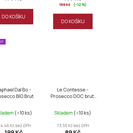
159 Kč
(–12 %)
DO KOŠÍKU
DO KOŠÍKU
EVY
aphael Dal Bo -
Le Contesse -
osecco BIO Brut
Prosecco DOC brut,
mini 0,2L
kladem
(>10 ks)
Skladem
(>10 ks)
64,46 Kč bez DPH
73,55 Kč bez DPH
199 Kč
89 Kč