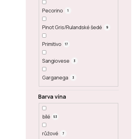
Pecorino
1
Pinot Gris/Rulandské šedé
9
Primitivo
17
Sangiovese
3
Garganega
3
Barva vína
bílé
53
růžové
7