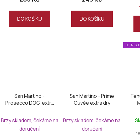
DO KOŠÍKU
DO KOŠÍKU
LETNÍ SL
San Martino -
San Martino - Prime
Ten
Prosecco DOC, extra
Cuvée extra dry
M
dry
D
S
Brzy skladem, čekáme na
Brzy skladem, čekáme na
S
doručení
doručení
1