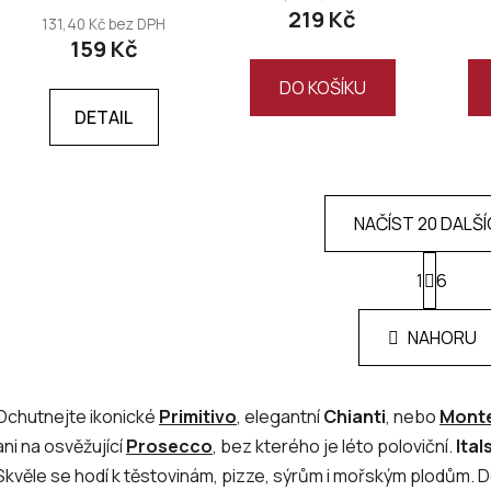
219 Kč
131,40 Kč bez DPH
159 Kč
DO KOŠÍKU
DETAIL
NAČÍST 20 DALŠ
S
1
t
6
O
r
v
á
l
NAHORU
n
á
k
d
o
v
a
Ochutnejte ikonické
Primitivo
, elegantní
Chianti
, nebo
Monte
á
c
ani na osvěžující
Prosecco
, bez kterého je léto poloviční.
Ital
n
í
í
Skvěle se hodí k těstovinám, pizze, sýrům i mořským plodům. Do
p