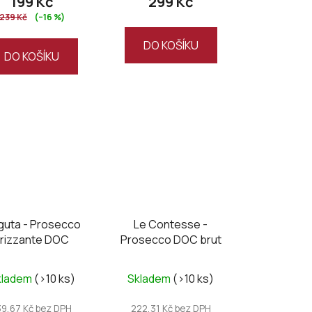
199 Kč
299 Kč
239 Kč
(–16 %)
DO KOŠÍKU
DO KOŠÍKU
guta - Prosecco
Le Contesse -
Frizzante DOC
Prosecco DOC brut
kladem
(>10 ks)
Skladem
(>10 ks)
39,67 Kč bez DPH
222,31 Kč bez DPH