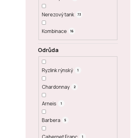
Nerezový tank
73
Kombinace
16
Odrůda
Ryzlink rýnský
1
Chardonnay
2
Arneis
1
Barbera
5
Cabernet Franc
1