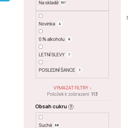
Na skladě
107
p
a
n
Novinka
4
e
l
0 % alkoholu
6
LETNÍ SLEVY
7
POSLEDNÍ ŠANCE
1
VYMAZAT FILTRY
Položek k zobrazení:
113
Obsah cukru
?
Suché
68