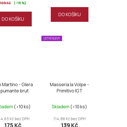
109 Kč
(–18 %)
5,0
z
DO KOŠÍKU
DO KOŠÍKU
5
hvězdiček.
LETNÍ SLEVY
 Martino - Glera
Masseria la Volpe -
pumante brut
Primitivo IGT
kladem
(>10 ks)
Skladem
(>10 ks)
44,63 Kč bez DPH
114,88 Kč bez DPH
175 Kč
139 Kč