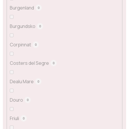
Burgenland
0
Burgundsko
0
Corpinnat
0
Costers del Segre
0
Dealu Mare
0
Douro
0
Friuli
0