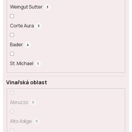
Weingut Sutter
3
Corte Aura
3
Bader
4
St .Michael
1
Vinařská oblast
Abruzzo
0
Alto Adige
0