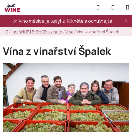
Přejít
Hledat
NÁKUP
na
KOŠÍK
obsah
🎉 Víno měsíce je tady!🍷
Klikněte a ochutnejte.
Domů
/
justWINE | E-SHOP s vínem
/
Vína
/
Vína z vinařství Špalek
Vína z vinařství Špalek