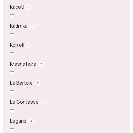
Kacetl
5
Kadrnka
8
Korrell
5
Krásná hora
7
Le Bertole
4
Le Contesse
8
Legaris
2