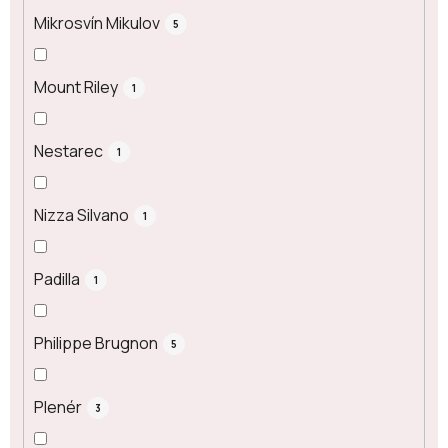
Mikrosvín Mikulov
5
Mount Riley
1
Nestarec
1
Nizza Silvano
1
Padilla
1
Philippe Brugnon
5
Plenér
3