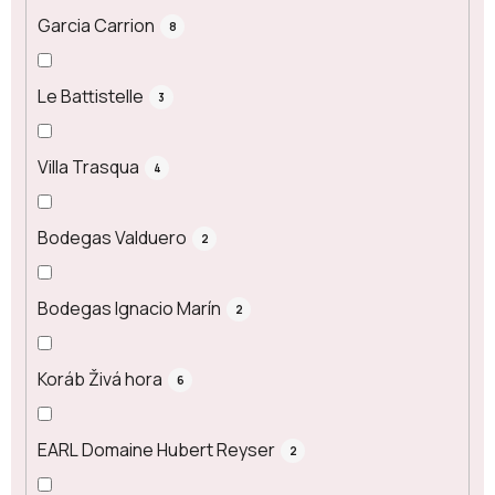
Garcia Carrion
8
Le Battistelle
3
Villa Trasqua
4
Bodegas Valduero
2
Bodegas Ignacio Marín
2
Koráb Živá hora
6
EARL Domaine Hubert Reyser
2