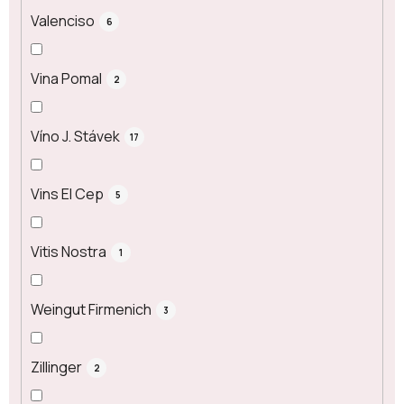
Valenciso
6
Vina Pomal
2
Víno J. Stávek
17
Vins El Cep
5
Vitis Nostra
1
Weingut Firmenich
3
Zillinger
2