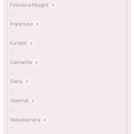
Feteasca Neagra
0
Frankovka
0
Furmint
0
Garnacha
0
Glera
0
Hibernal
0
Malvasia nera
0