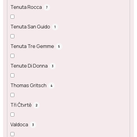
Tenuta Rocca
7
Tenuta San Guido
1
Tenuta Tre Gemme
5
Tenute Di Donna
3
Thomas Gritsch
4
Tři Čtvrtě
2
Valdoca
3