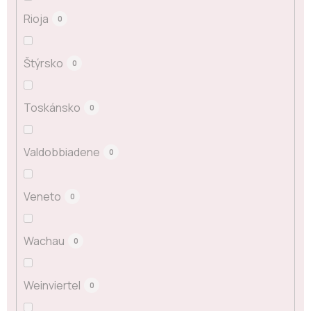
Rioja
0
Štýrsko
0
Toskánsko
0
Valdobbiadene
0
Veneto
0
Wachau
0
Weinviertel
0