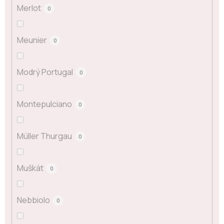
Merlot
0
Meunier
0
Modrý Portugal
0
Montepulciano
0
Müller Thurgau
0
Muškát
0
Nebbiolo
0