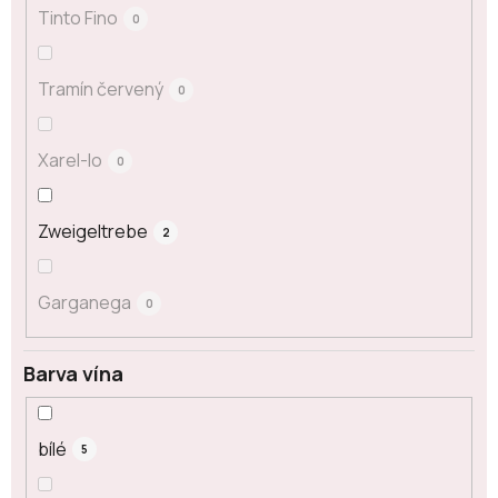
Tinto Fino
0
Tramín červený
0
Xarel-lo
0
Zweigeltrebe
2
Garganega
0
Barva vína
bílé
5