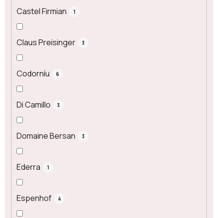
Castel Firmian
1
Claus Preisinger
3
Codorníu
6
Di Camillo
3
Domaine Bersan
3
Ederra
1
Espenhof
4