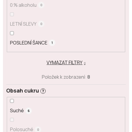
0 % alkoholu
0
LETNÍ SLEVY
0
POSLEDNÍ ŠANCE
1
VYMAZAT FILTRY
Položek k zobrazení:
8
Obsah cukru
?
Suché
6
Polosuché
0