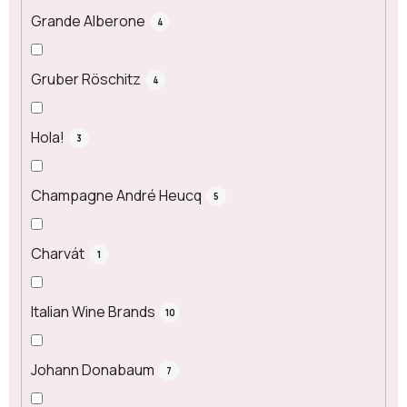
Grande Alberone
4
Gruber Röschitz
4
Hola!
3
Champagne André Heucq
5
Charvát
1
Italian Wine Brands
10
Johann Donabaum
7