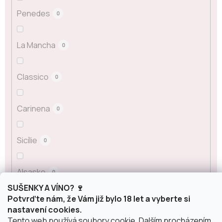
Penedes
0
La Mancha
0
Classico
0
Carinena
0
Sicílie
0
Alsasko
0
SUŠENKY A VÍNO? 🍷
Potvrďte nám, že Vám již bylo 18 let a vyberte si
Šumivá vína podle původu
nastavení cookies.
Tento web používá soubory cookie. Dalším procházením