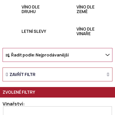
VÍNO DLE
VÍNO DLE
DRUHU
ZEMĚ
VÍNO DLE
LETNÍ SLEVY
VINAŘE
Ř
Řadit podle:
Nejprodávanější
a
z
e
ZAVŘÍT FILTR
n
í
p
r
o
Vinařství
d