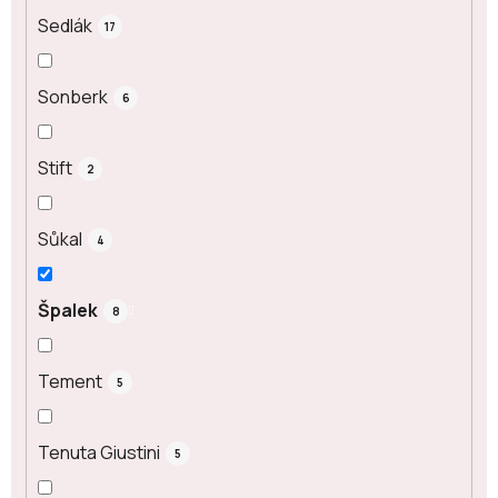
Sedlák
17
Sonberk
6
Stift
2
Sůkal
4
Špalek
8
Tement
5
Tenuta Giustini
5