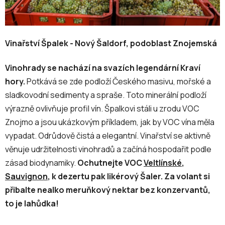
Vinařství Špalek - Nový Šaldorf, podoblast Znojemská
Vinohrady se nachází na svazích legendární Kraví
hory.
Potkává se zde podloží Českého masivu, mořské a
sladkovodní sedimenty a spraše. Toto minerální podloží
výrazně ovlivňuje profil vín. Špalkovi stáli u zrodu VOC
Znojmo a jsou ukázkovým příkladem, jak by VOC vína měla
vypadat. Odrůdově čistá a elegantní. Vinařství se aktivně
věnuje udržitelnosti vinohradů a začíná hospodařit podle
zásad biodynamiky.
Ochutnejte VOC
Veltlínské
,
Sauvignon
, k dezertu pak likérový Šaler. Za volant si
přibalte nealko meruňkový nektar bez konzervantů,
to je lahůdka!