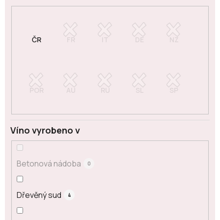
Víno vyrobeno v
Betonová nádoba
0
Dřevěný sud
4