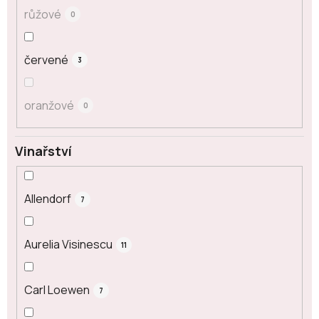
růžové
0
červené
3
oranžové
0
Vinařství
Allendorf
7
Aurelia Visinescu
11
Carl Loewen
7