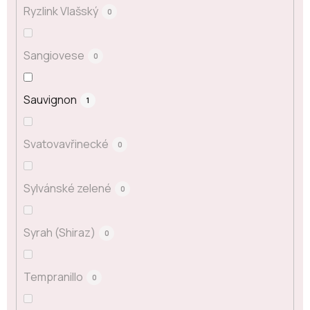
Ryzlink Vlašský
0
Sangiovese
0
Sauvignon
1
Svatovavřinecké
0
Sylvánské zelené
0
Syrah (Shiraz)
0
Tempranillo
0