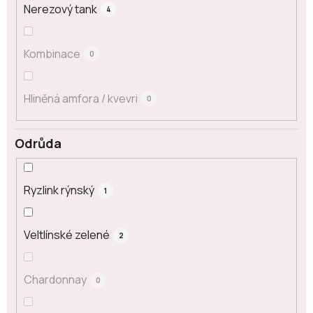
Nerezový tank
4
Kombinace
0
Hliněná amfora / kvevri
0
Odrůda
Ryzlink rýnský
1
Veltlínské zelené
2
Chardonnay
0