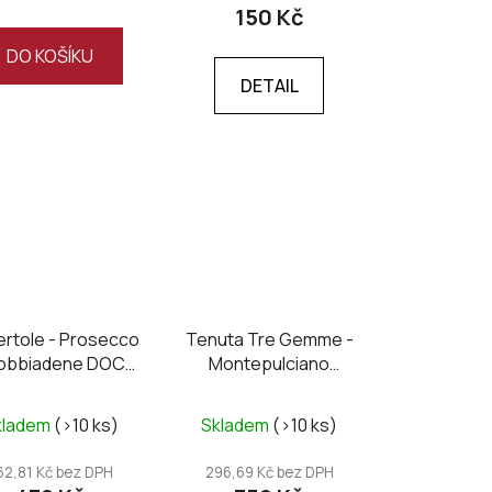
150 Kč
DO KOŠÍKU
DETAIL
ertole - Prosecco
Tenuta Tre Gemme -
dobbiadene DOCG
Montepulciano
preme dry 2024
D’Abruzzo DOC 2022
kladem
(>10 ks)
Skladem
(>10 ks)
62,81 Kč bez DPH
296,69 Kč bez DPH