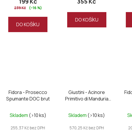
199 Kč
355 Kč
239 Kč
(–16 %)
DO KOŠÍKU
DO KOŠÍKU
Fidora - Prosecco
Giustini - Acinore
Fid
Spumante DOC brut
Primitivo di Manduria
DOC 2022
Skladem
(>10 ks)
Skladem
(>10 ks)
S
255,37 Kč bez DPH
570,25 Kč bez DPH
2