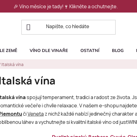
🎉 Víno měsíce je tady!🍷
Klikněte a ochutnejte.
LE ZEMĚ
VÍNO DLE VINAŘE
OSTATNÍ
BLOG
/
Italská vína
Italská vína
Italská vína
spojují temperament, tradici a radost ze života. Js
romantické večeře i chvíle relaxace. V našem e-shopu najdet
Piemontu
či
Veneta
z nichž každé nabízí jedinečný charakter 
oblíbenou láhev a vychutnejte si kvalitní italské víno od justWINE
Ryzlink rýnský
Barbera
Cuvée
Gle