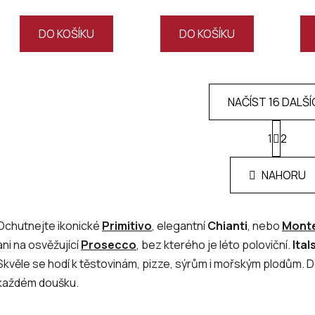
DO KOŠÍKU
DO KOŠÍKU
NAČÍST 16 DALŠÍ
S
1
t
2
O
r
v
á
l
NAHORU
n
á
k
d
o
v
a
Ochutnejte ikonické
Primitivo
, elegantní
Chianti
, nebo
Monte
á
c
ani na osvěžující
Prosecco
, bez kterého je léto poloviční.
Ital
n
í
í
Skvěle se hodí k těstovinám, pizze, sýrům i mořským plodům. Do
p
r
každém doušku.
v