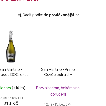
Ř
Řadit podle:
Nejprodávanější
a
z
e
n
í
p
r
o
d
San Martino -
San Martino - Prime
u
secco DOC, extra
Cuvée extra dry
k
dry
t
kladem
(>10 ks)
Brzy skladem, čekáme na
ů
doručení
73,55 Kč bez DPH
210 Kč
123,97 Kč bez DPH