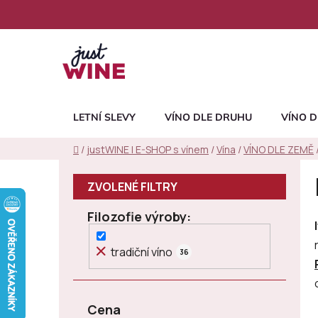
Přejít
na
obsah
LETNÍ SLEVY
VÍNO DLE DRUHU
VÍNO D
Domů
/
justWINE | E-SHOP s vínem
/
Vína
/
VÍNO DLE ZEMĚ
P
o
s
Filozofie výroby
t
r
tradiční víno
36
a
n
n
Cena
í