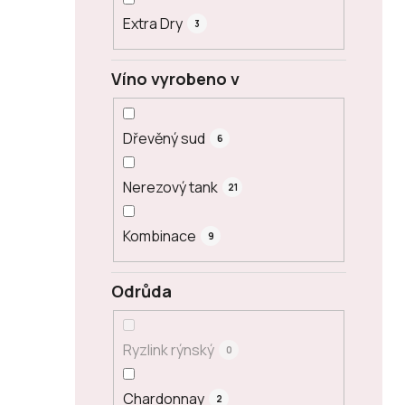
Extra Dry
3
Víno vyrobeno v
Dřevěný sud
6
Nerezový tank
21
Kombinace
9
Odrůda
Ryzlink rýnský
0
Chardonnay
2