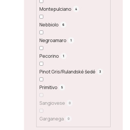
Montepulciano
4
Nebbiolo
6
Negroamaro
1
Pecorino
1
Pinot Gris/Rulandské šedé
3
Primitivo
5
Sangiovese
0
Garganega
0