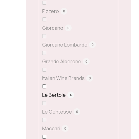
Fizzero
0
Giordano
0
Giordano Lombardo
0
Grande Alberone
0
Italian Wine Brands
0
Le Bertole
4
Le Contesse
0
Maccari
0