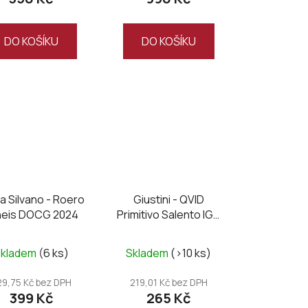
DO KOŠÍKU
DO KOŠÍKU
a Silvano - Roero
Giustini - QVID
neis DOCG 2024
Primitivo Salento IGT
2025
Skladem
(6 ks)
Skladem
(>10 ks)
29,75 Kč bez DPH
219,01 Kč bez DPH
399 Kč
265 Kč