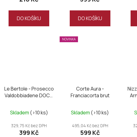
DO KOŠÍKU
DO KOŠÍKU
NOVINKA
Le Bertole - Prosecco
Corte Aura -
Nizz
Valdobbiadene DOCG
Franciacorta brut
Ar
extra dry
Skladem
(>10 ks)
Skladem
(>10 ks)
329,75 Kč bez DPH
495,04 Kč bez DPH
3
399 Kč
599 Kč