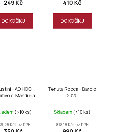
249 Kč
410 Kč
DO KOŠÍKU
DO KOŠÍKU
ustini - AD HOC
Tenuta Rocca - Barolo
mitivo di Manduria
2020
DOC 2025
kladem
(>10 ks)
Skladem
(>10 ks)
89,26 Kč bez DPH
818,18 Kč bez DPH
350 Kč
990 Kč