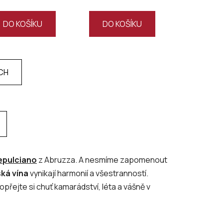
DO KOŠÍKU
DO KOŠÍKU
CH
pulciano
z Abruzza. A nesmíme zapomenout
ská vína
vynikají harmonií a všestranností.
přejte si chuť kamarádství, léta a vášně v