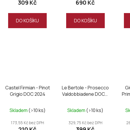
309 Kč
690 Kč
DO KOŠÍKU
DO KOŠÍKU
Castel Firmian - Pinot
Le Bertole - Prosecco
Gi
Grigio DOC 2024
Valdobbiadene DOCG
Pri
Brut
Skladem
(>10 ks)
Skladem
(>10 ks)
S
173,55 Kč bez DPH
329,75 Kč bez DPH
2
210 Kč
399 Kč