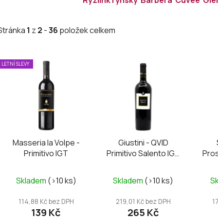
Stránka
1
z
2
-
36
položek celkem
V
LETNÍ SLEVY
ý
p
i
s
p
r
Masseria la Volpe -
Giustini - QVID
o
Primitivo IGT
Primitivo Salento IGT
Pro
d
2024
u
Skladem
(>10 ks)
Skladem
(>10 ks)
S
k
t
114,88 Kč bez DPH
219,01 Kč bez DPH
1
ů
139 Kč
265 Kč