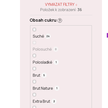
VYMAZAT FILTRY
Položek k zobrazení:
36
Obsah cukru
?
Suché
24
Polosuché
0
Polosladké
1
Brut
5
Brut Nature
1
Extra Brut
2