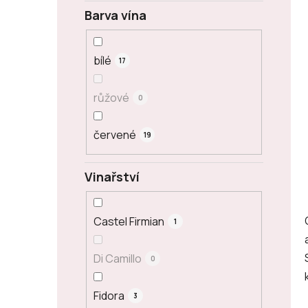
Barva vína
bílé
17
růžové
0
červené
19
Vinařství
Castel Firmian
1
Di Camillo
0
Fidora
3