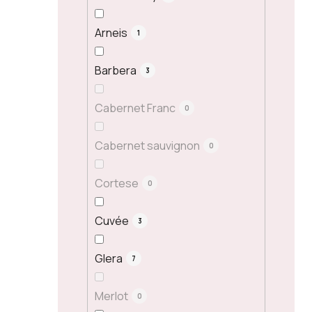
Arneis
1
Barbera
3
Cabernet Franc
0
Cabernet sauvignon
0
Cortese
0
Cuvée
3
Glera
7
Merlot
0