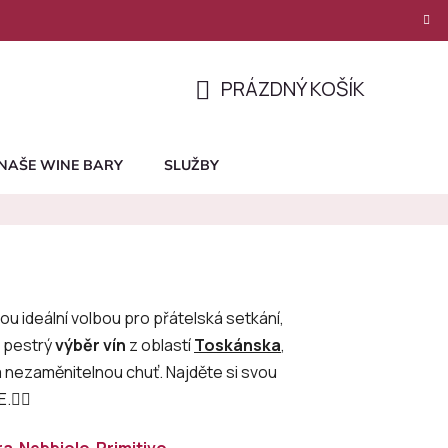
PRÁZDNÝ KOŠÍK
NÁKUPNÍ
KOŠÍK
NAŠE WINE BARY
SLUŽBY
ou ideální volbou pro přátelská setkání,
e pestrý
výběr vín
z oblastí
Toskánska
,
a nezaměnitelnou chuť. Najděte si svou
.👇🏻
ra
Nebbiolo
Primitivo