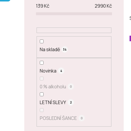
p
139
Kč
2990
Kč
a
n
e
l
Na skladě
34
Novinka
4
0 % alkoholu
0
LETNÍ SLEVY
2
POSLEDNÍ ŠANCE
0