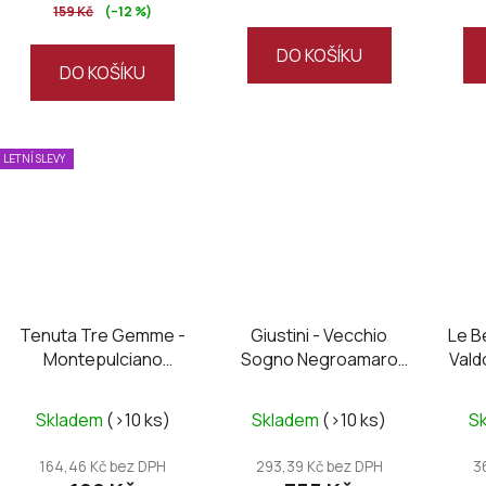
159 Kč
(–12 %)
DO KOŠÍKU
DO KOŠÍKU
LETNÍ SLEVY
Tenuta Tre Gemme -
Giustini - Vecchio
Le B
Montepulciano
Sogno Negroamaro
Val
D’Abruzzo DOC
2023
su
Santirene 2020
Skladem
(>10 ks)
Skladem
(>10 ks)
S
164,46 Kč bez DPH
293,39 Kč bez DPH
3