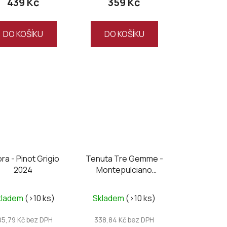
439 Kč
359 Kč
DO KOŠÍKU
DO KOŠÍKU
ora - Pinot Grigio
Tenuta Tre Gemme -
2024
Montepulciano
D’Abruzzo DOC
Renascenzia 2020
kladem
(>10 ks)
Skladem
(>10 ks)
05,79 Kč bez DPH
338,84 Kč bez DPH