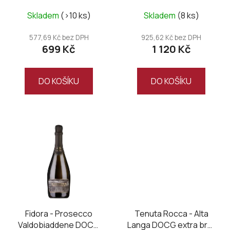
u
2022
k
Skladem
(>10 ks)
Skladem
(8 ks)
t
577,69 Kč bez DPH
925,62 Kč bez DPH
ů
699 Kč
1 120 Kč
DO KOŠÍKU
DO KOŠÍKU
Fidora - Prosecco
Tenuta Rocca - Alta
Valdobiaddene DOCG
Langa DOCG extra brut