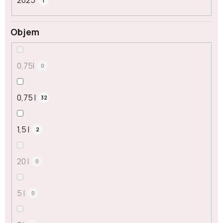
2025
1
Objem
0,75l
0
0,75 l
32
1,5 l
2
20 l
0
5 l
0