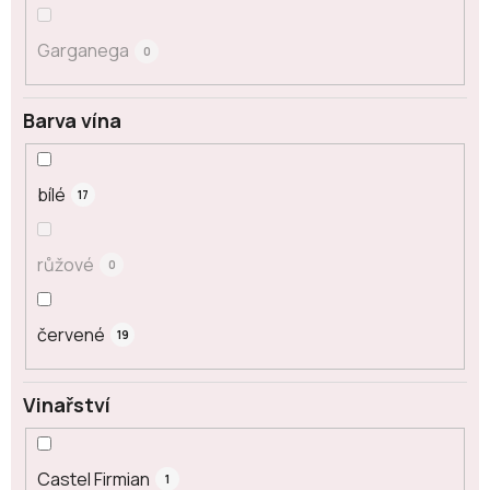
Garganega
0
Barva vína
bílé
17
růžové
0
červené
19
Vinařství
Castel Firmian
1