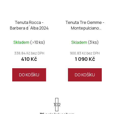
Tenuta Rocca -
Tenuta Tre Gemme -
Barbera d´Alba 2024
Montepulciano
D’Abruzzo DOC
Renascenzia 2020,
Skladem
(>10 ks)
Skladem
(3 ks)
Magnum
338,84 Kč bez DPH
900,83 Kč bez DPH
410 Kč
1 090 Kč
DO KOŠÍKU
DO KOŠÍKU
S
1
t
2
r