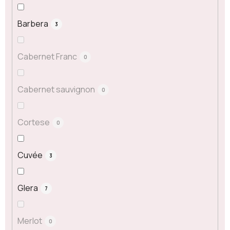
Barbera
3
Cabernet Franc
0
Cabernet sauvignon
0
Cortese
0
Cuvée
3
Glera
7
Merlot
0