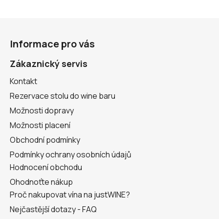
Z
á
Informace pro vás
p
a
Zákaznický servis
t
Kontakt
í
Rezervace stolu do wine baru
Možnosti dopravy
Možnosti placení
Obchodní podmínky
Podmínky ochrany osobních údajů
Hodnocení obchodu
Ohodnoťte nákup
Proč nakupovat vína na justWINE?
Nejčastější dotazy - FAQ