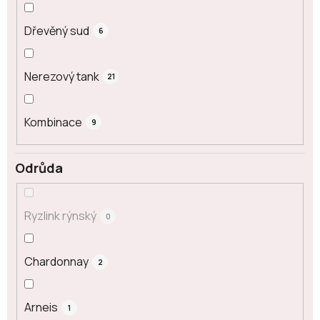
Dřevěný sud
6
Nerezový tank
21
Kombinace
9
Odrůda
Ryzlink rýnský
0
Chardonnay
2
Arneis
1