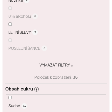
Novinka
4
0 % alkoholu
0
LETNÍ SLEVY
2
POSLEDNÍ ŠANCE
0
VYMAZAT FILTRY
Položek k zobrazení:
36
Obsah cukru
?
Suché
24