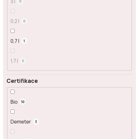
3 l
0
0,2 l
0
0,7 l
1
1,7 l
0
Certifikace
Bio
10
Demeter
3