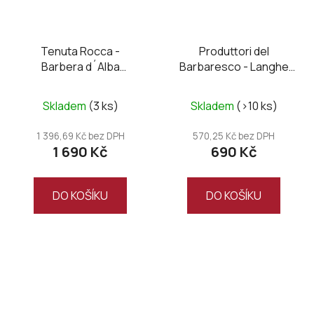
Tenuta Rocca -
Produttori del
Barbera d´Alba
Barbaresco - Langhe
Superiore 2021,
Nebbiolo DOC 2023
Magnum
Skladem
(3 ks)
Skladem
(>10 ks)
1 396,69 Kč bez DPH
570,25 Kč bez DPH
1 690 Kč
690 Kč
DO KOŠÍKU
DO KOŠÍKU