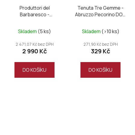
Produttori del
Tenuta Tre Gemme -
Barbaresco -
Abruzzo Pecorino DOC
Barbaresco Riserva
2024
"Don Fiorino" DOCG
Skladem
(5 ks)
Skladem
(>10 ks)
2016
2 471,07 Kč bez DPH
271,90 Kč bez DPH
2 990 Kč
329 Kč
DO KOŠÍKU
DO KOŠÍKU