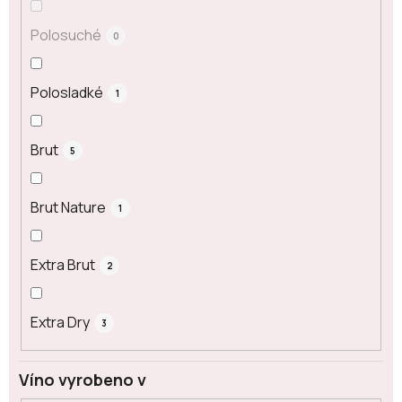
Polosuché
0
Polosladké
1
Brut
5
Brut Nature
1
Extra Brut
2
Extra Dry
3
Víno vyrobeno v