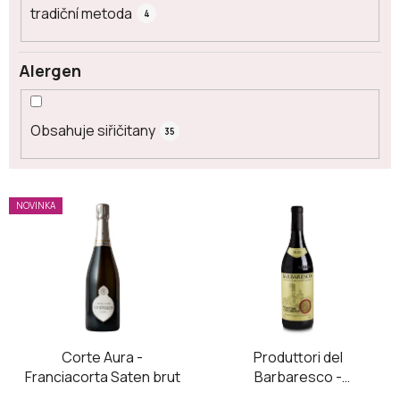
tradiční metoda
4
Alergen
Obsahuje siřičitany
35
V
NOVINKA
ý
p
i
s
p
r
o
Corte Aura -
Produttori del
Franciacorta Saten brut
Barbaresco -
d
Barbaresco DOCG