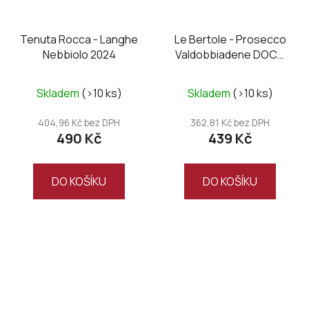
Tenuta Rocca - Langhe
Le Bertole - Prosecco
Nebbiolo 2024
Valdobbiadene DOCG
Franco extra brut 2024
Skladem
(>10 ks)
Skladem
(>10 ks)
404,96 Kč bez DPH
362,81 Kč bez DPH
490 Kč
439 Kč
DO KOŠÍKU
DO KOŠÍKU