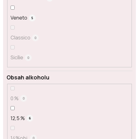
Veneto
5
Classico
0
Sicílie
0
Obsah alkoholu
0 %
0
12,5 %
6
14%obj.
0