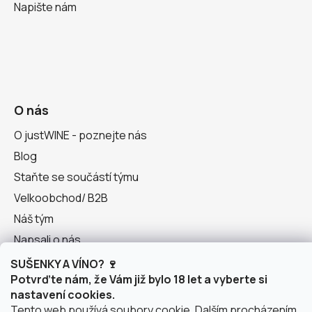
Napište nám
O nás
O justWINE - poznejte nás
Blog
Staňte se součástí týmu
Velkoobchod/ B2B
Náš tým
Napsali o nás
SUŠENKY A VÍNO? 🍷
Potvrďte nám, že Vám již bylo 18 let a vyberte si
nastavení cookies.
Naše wine bary
Tento web používá soubory cookie. Dalším procházením